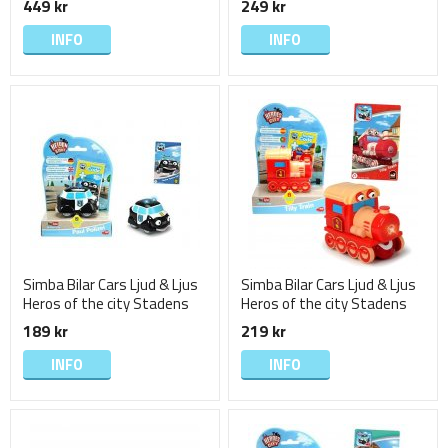
449 kr
249 kr
INFO
INFO
Simba Bilar Cars Ljud & Ljus
Simba Bilar Cars Ljud & Ljus
Heros of the city Stadens
Heros of the city Stadens
Hjältar Paulie Polis
Hjältar Tilly Train
189 kr
219 kr
INFO
INFO