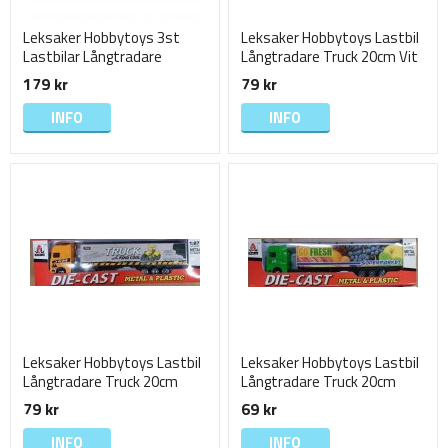
Leksaker Hobbytoys 3st
Leksaker Hobbytoys Lastbil
Lastbilar Långtradare
Långtradare Truck 20cm Vit
Truckar Trailers 20cm
Express
179 kr
79 kr
INFO
INFO
Leksaker Hobbytoys Lastbil
Leksaker Hobbytoys Lastbil
Långtradare Truck 20cm
Långtradare Truck 20cm
Orange King Cool
Grön Go Fresh
79 kr
69 kr
INFO
INFO