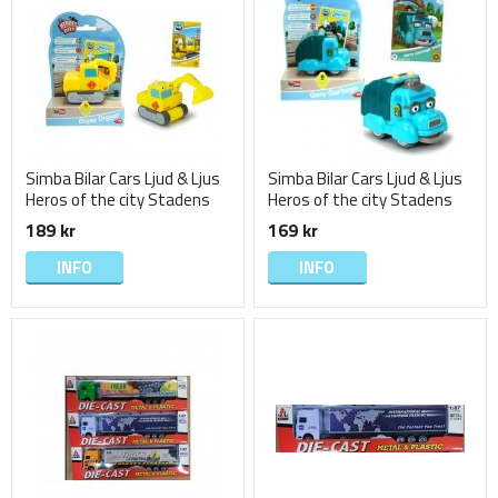
Simba Bilar Cars Ljud & Ljus
Simba Bilar Cars Ljud & Ljus
Heros of the city Stadens
Heros of the city Stadens
Hjältar Digsy Digger
Hjältar Gary Garbage
189 kr
169 kr
INFO
INFO