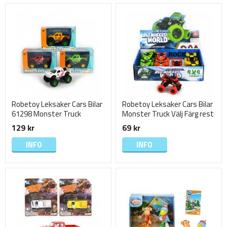
Robetoy Leksaker Cars Bilar
Robetoy Leksaker Cars Bilar
61298 Monster Truck
Monster Truck Välj Färg rest
Climbing 9cm
10
129 kr
69 kr
INFO
INFO