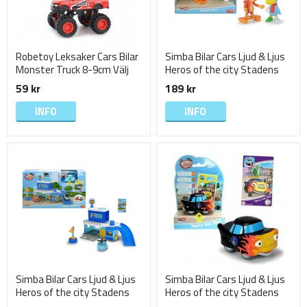
Robetoy Leksaker Cars Bilar
Simba Bilar Cars Ljud & Ljus
Monster Truck 8-9cm Välj
Heros of the city Stadens
Färg rest 4
Hjältar Figur Set
59 kr
189 kr
INFO
INFO
Simba Bilar Cars Ljud & Ljus
Simba Bilar Cars Ljud & Ljus
Heros of the city Stadens
Heros of the city Stadens
Hjältar Polisstation
Hjältar Harry Hot Rod