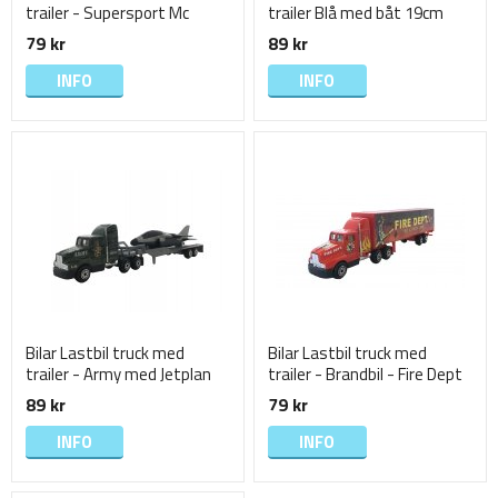
trailer - Supersport Mc
trailer Blå med båt 19cm
19cm
79 kr
89 kr
INFO
INFO
Bilar Lastbil truck med
Bilar Lastbil truck med
trailer - Army med Jetplan
trailer - Brandbil - Fire Dept
19cm
19 cm
89 kr
79 kr
INFO
INFO