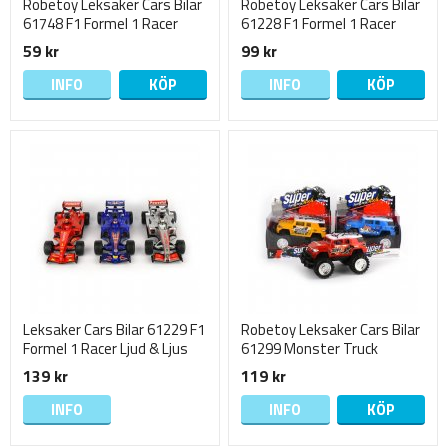
Robetoy Leksaker Cars Bilar
Robetoy Leksaker Cars Bilar
61748 F1 Formel 1 Racer
61228 F1 Formel 1 Racer
Racerbil 7cm Välj
Racerbil 13cm Välj
59 kr
99 kr
INFO
KÖP
INFO
KÖP
Leksaker Cars Bilar 61229 F1
Robetoy Leksaker Cars Bilar
Formel 1 Racer Ljud & Ljus
61299 Monster Truck
1:18 20cm
Climbing 17cm
139 kr
119 kr
INFO
INFO
KÖP