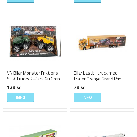
VN Bilar Monster Friktions
Bilar Lastbil truck med
SUV Trucks 2-Pack Gu Grön
trailer Orange Grand Prix
Rest 1
19cm
129 kr
79 kr
INFO
INFO