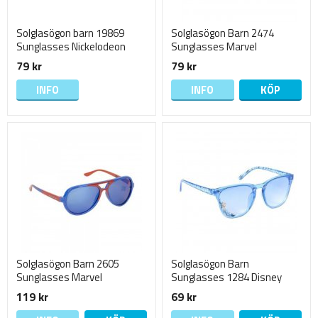
Solglasögon barn 19869
Solglasögon Barn 2474
Sunglasses Nickelodeon
Sunglasses Marvel
Paw Patrol 15cm Mörkblå FP
Spiderman Spider-man Go
79 kr
79 kr
Spidey 13cm
INFO
INFO
KÖP
Solglasögon Barn 2605
Solglasögon Barn
Sunglasses Marvel
Sunglasses 1284 Disney
Spiderman Spider-man
Frost Frozen ice 13cm Trans
119 kr
69 kr
Amazing 13cm
Blå