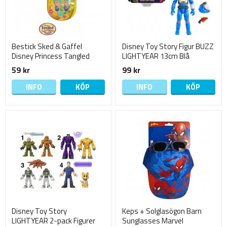
Bestick Sked & Gaffel
Disney Toy Story Figur BUZZ
Disney Princess Tangled
LIGHTYEAR 13cm Blå
Rapunzel 13cm
59 kr
99 kr
INFO
KÖP
INFO
KÖP
Disney Toy Story
Keps + Solglasögon Barn
LIGHTYEAR 2-pack Figurer
Sunglasses Marvel