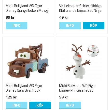
Micki Bullyland WD Figur
VN Leksaker Sticky Klibbiga
Disney Djungelboken Mowgli
Klättrande Ninjas 3st Ninja
Wall Climbers
99 kr
49 kr
INFO
INFO
KÖP
Micki Bullyland WD Figur
Micki Bullyland WD Figur
Disney Cars Bilar Hook
Disney Princess Frost
Mater Bärgarn
Frozen OLOF OLAF
129 kr
99 kr
INFO
KÖP
INFO