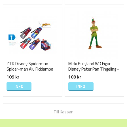
ZTR Disney Spiderman
Micki Bullyland WD Figur
Spider-man Alu Ficklampa
Disney Peter Pan Tingeling -
Flashlight LED 9cm
Peter Pan
109 kr
109 kr
INFO
INFO
Till Kassan