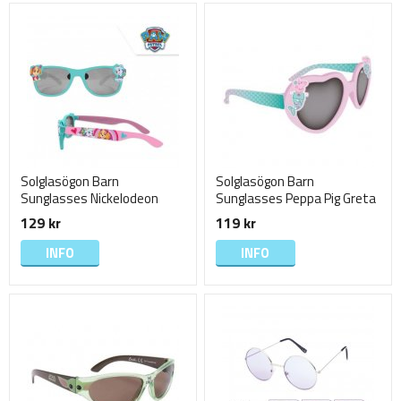
Solglasögon Barn
Solglasögon Barn
Sunglasses Nickelodeon
Sunglasses Peppa Pig Greta
Paw Patrol 13cm Skye
Gris Rosa 13cm 971
129 kr
119 kr
Turkos 9873
INFO
INFO