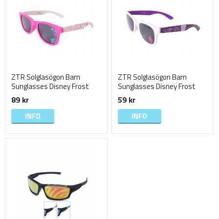
ZTR Solglasögon Barn
ZTR Solglasögon Barn
Sunglasses Disney Frost
Sunglasses Disney Frost
Frozen 13cm Mörkrosa
Frozen 13cm Vita
89 kr
59 kr
INFO
INFO