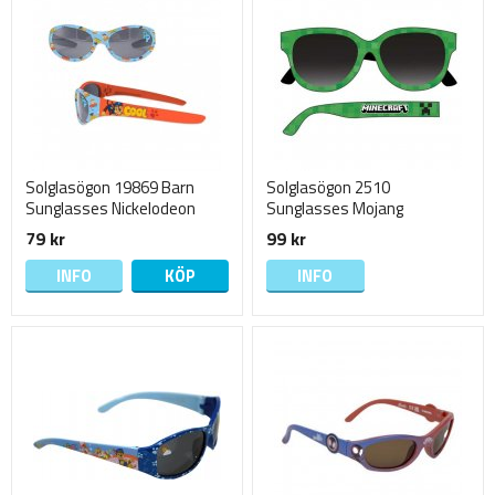
Solglasögon 19869 Barn
Solglasögon 2510
Sunglasses Nickelodeon
Sunglasses Mojang
Paw Patrol 15cm LJUSBLÅ FP
Minecraft 15cm Gröna
79 kr
99 kr
INFO
KÖP
INFO