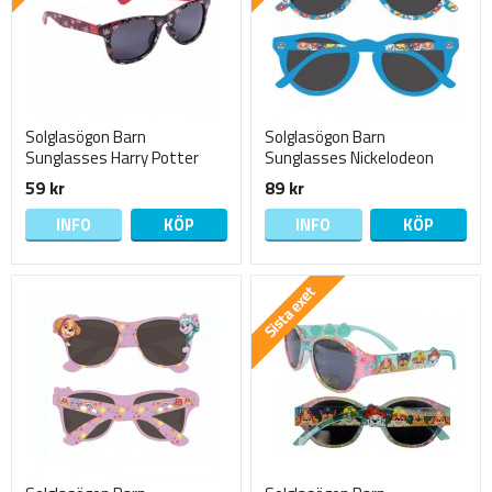
Solglasögon Barn
Solglasögon Barn
Sunglasses Harry Potter
Sunglasses Nickelodeon
Röd/svarta 13cm 1568
Paw Patrol 13cm 2152
59 kr
89 kr
Ljusblå
INFO
KÖP
INFO
KÖP