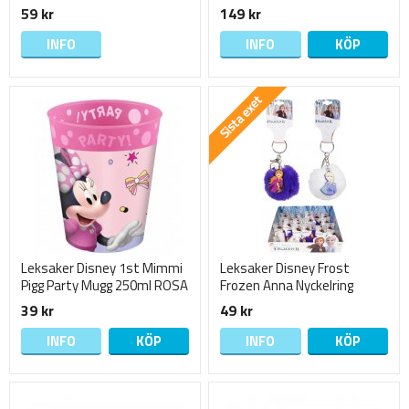
Imaginext Välj
Spiderman Spider-man Set
59 kr
149 kr
INFO
INFO
KÖP
Leksaker Disney 1st Mimmi
Leksaker Disney Frost
Pigg Party Mugg 250ml ROSA
Frozen Anna Nyckelring
Pompom LILA rest 7
39 kr
49 kr
INFO
KÖP
INFO
KÖP