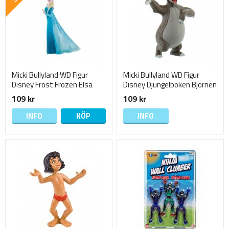
Micki Bullyland WD Figur
Micki Bullyland WD Figur
Disney Frost Frozen Elsa
Disney Djungelboken Björnen
Baloo
109 kr
109 kr
INFO
KÖP
INFO