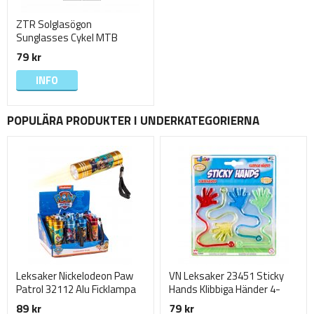
ZTR Solglasögon
Sunglasses Cykel MTB
Sport VS-330 Svarta 14cm
79 kr
rest 8
INFO
POPULÄRA PRODUKTER I UNDERKATEGORIERNA
Leksaker Nickelodeon Paw
VN Leksaker 23451 Sticky
Patrol 32112 Alu Ficklampa
Hands Klibbiga Händer 4-
LED 9cm VÄLJ!
Pack Gul Blå Grön Röd
89 kr
79 kr