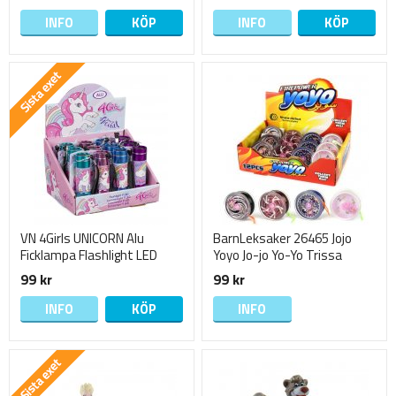
INFO
KÖP
INFO
KÖP
VN 4Girls UNICORN Alu
BarnLeksaker 26465 Jojo
Ficklampa Flashlight LED
Yoyo Jo-jo Yo-Yo Trissa
9cm
metall med ljus Välj Färg
99 kr
99 kr
INFO
KÖP
INFO