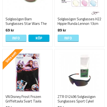
Solglasögon Barn
Solglasögon Sunglasses H22
Sunglasses Star Wars The
Hippie Runda Lennon 13cm
Mandalorian 13cm Grön
Välj
69 kr
89 kr
1571
INFO
KÖP
INFO
VN Disney Frost Frozen
ZTR 012496 Solglasögon
Griffeltavla Svart Tavla
Sunglasses Sport Cykel
kritor 30x21 rest 3
MTB Svarta 14cm