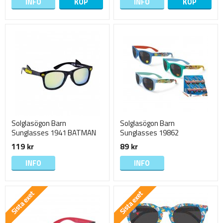
INFO
KÖP
INFO
KÖP
Solglasögon Barn
Solglasögon Barn
Sunglasses 1941 BATMAN
Sunglasses 19862
13cm Svarta
Nickelodeon Paw Patrol
119 kr
89 kr
13cm Välj
INFO
INFO