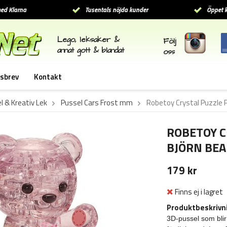
ed Klarna
Tusentals nöjda kunder
Öppet k
Lego, leksaker &
Följ
annat gott & blandat
oss
sbrev
Kontakt
l & Kreativ Lek
Pussel Cars Frost mm
Robetoy Crystal Puzzle P
ROBETOY C
BJÖRN BEAR
179 kr
Finns ej i lagret
Produktbeskrivn
3D-pussel som blir