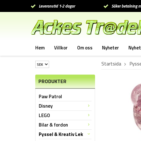
Leveranstid 1-2 dagar
Säker betalning m
Hem
Villkor
Om oss
Nyheter
Nyhet
Startsida
Pysse
PRODUKTER
Paw Patrol
Disney
LEGO
Bilar & fordon
Pyssel & Kreativ Lek