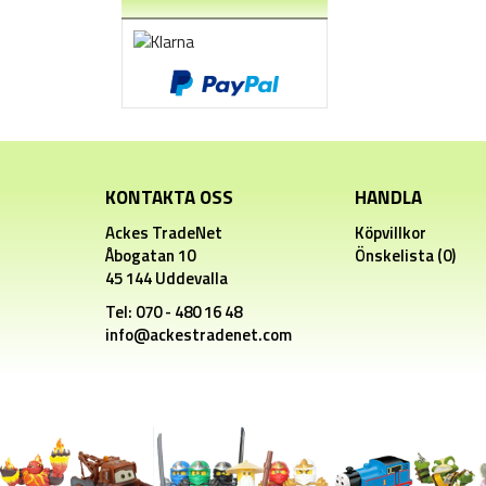
KONTAKTA OSS
HANDLA
Ackes TradeNet
Köpvillkor
Åbogatan 10
Önskelista (0)
45 144 Uddevalla
Tel: 070 - 480 16 48
info@ackestradenet.com