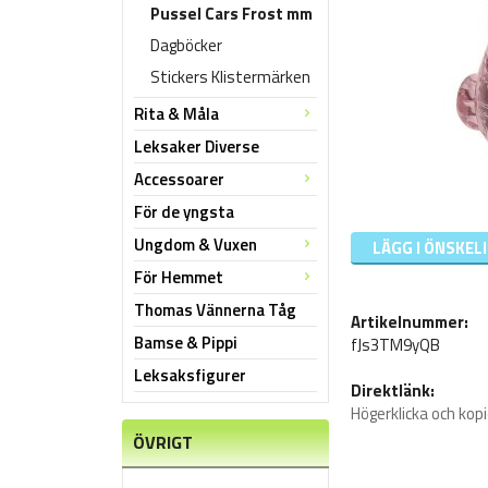
Pussel Cars Frost mm
Dagböcker
Stickers Klistermärken
Rita & Måla
Leksaker Diverse
Accessoarer
För de yngsta
Ungdom & Vuxen
LÄGG I ÖNSKEL
För Hemmet
Thomas Vännerna Tåg
Artikelnummer:
Bamse & Pippi
fJs3TM9yQB
Leksaksfigurer
Direktlänk:
Högerklicka och kop
ÖVRIGT