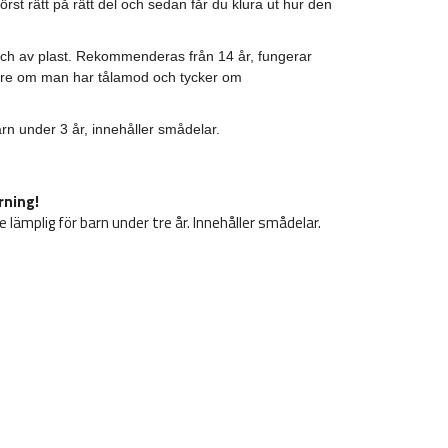
örst rätt på rätt del och sedan får du klura ut hur den
och av plast. Rekommenderas från 14 år, fungerar
gre om man har tålamod och tycker om
arn under 3 år, innehåller smådelar.
rning!
e lämplig för barn under tre år. Innehåller smådelar.