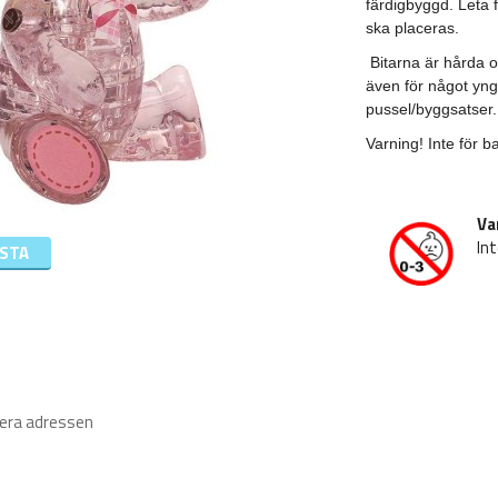
färdigbyggd. Leta f
ska placeras.
Bitarna är hårda 
även för något yn
pussel/byggsatser.
Varning! Inte för b
Va
Int
ISTA
iera adressen