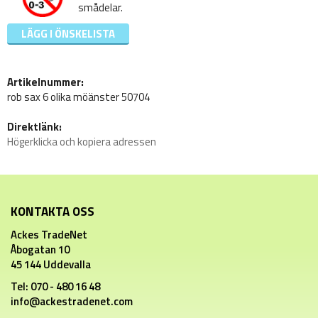
smådelar.
LÄGG I ÖNSKELISTA
Artikelnummer:
rob sax 6 olika möänster 50704
Direktlänk:
Högerklicka och kopiera adressen
KONTAKTA OSS
Ackes TradeNet
Åbogatan 10
45 144 Uddevalla
Tel: 070 - 480 16 48
info@ackestradenet.com