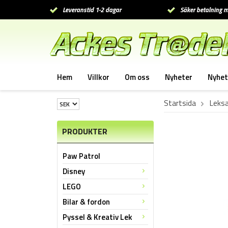
Leveranstid 1-2 dagar
Säker betalning m
Hem
Villkor
Om oss
Nyheter
Nyhet
Startsida
Leksa
PRODUKTER
Paw Patrol
Disney
LEGO
Bilar & fordon
Pyssel & Kreativ Lek