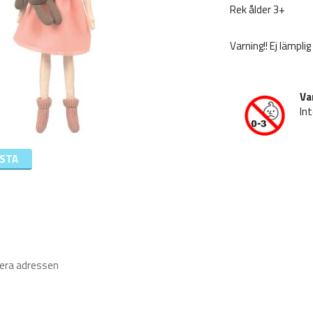
Rek ålder 3+
Varning!! Ej lämpli
Va
Int
ISTA
iera adressen