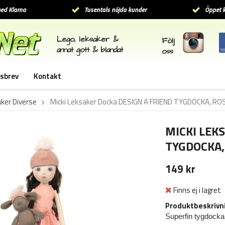
ed Klarna
Tusentals nöjda kunder
Öppet k
Lego, leksaker &
Följ
annat gott & blandat
oss
sbrev
Kontakt
ker Diverse
Micki Leksaker Docka DESIGN A FRIEND TYGDOCKA, R
MICKI LEK
TYGDOCKA,
149 kr
Finns ej i lagret
Produktbeskrivn
Superfin tygdocka 