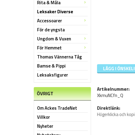
Rita & Måla
Leksaker Diverse
Accessoarer
För de yngsta
Ungdom & Vuxen
För Hemmet
Thomas Vännerna Tåg
Bamse & Pippi
LÄGG I ÖNSKEL
Leksaksfigurer
Artikelnummer:
ÖVRIGT
XkmuNCfn_Q
Om Ackes TradeNet
Direktlänk:
Högerklicka och kop
Villkor
Nyheter