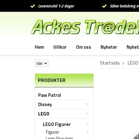
Leveranstid 1-2 dagar
Säker betalning m
Hem
Villkor
Om oss
Nyheter
Nyhet
Startsida
LEGO
PRODUKTER
Paw Patrol
Disney
LEGO
LEGO Figurer
Figurer
Lego Djur mm