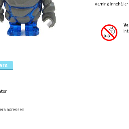
Varning! Innehåller
Va
Int
ISTA
ator
iera adressen