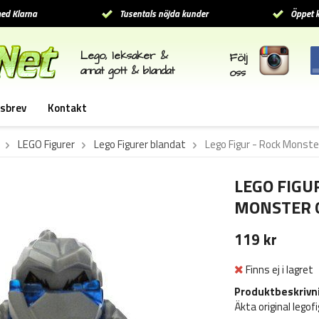
ed Klarna
Tusentals nöjda kunder
Öppet k
Lego, leksaker &
Följ
annat gott & blandat
oss
sbrev
Kontakt
LEGO Figurer
Lego Figurer blandat
Lego Figur - Rock Monste
LEGO FIGU
MONSTER G
119 kr
Finns ej i lagret
Produktbeskrivn
Äkta original legofi