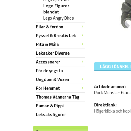
Lego Figurer
blandat
Lego Angry Birds
Bilar & fordon
Pyssel & Kreativ Lek
Rita & Måla
Leksaker Diverse
Accessoarer
LÄGG I ÖNSKEL
För de yngsta
Ungdom & Vuxen
Artikelnummer:
För Hemmet
Rock Monster Glaci
Thomas Vännerna Tåg
Direktlänk:
Bamse & Pippi
Högerklicka och kop
Leksaksfigurer