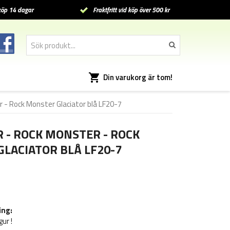
öp 14 dagar
Fraktfritt vid köp över 500 kr
Din varukorg är tom!
r - Rock Monster Glaciator blå LF20-7
R - ROCK MONSTER - ROCK
LACIATOR BLÅ LF20-7
ing:
gur !