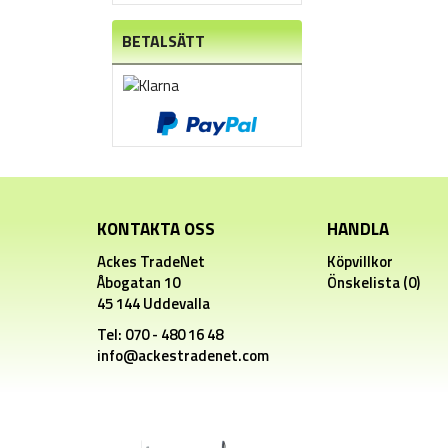
BETALSÄTT
KONTAKTA OSS
HANDLA
Ackes TradeNet
Köpvillkor
Åbogatan 10
Önskelista (0)
45 144 Uddevalla
Tel: 070 - 480 16 48
info@ackestradenet.com