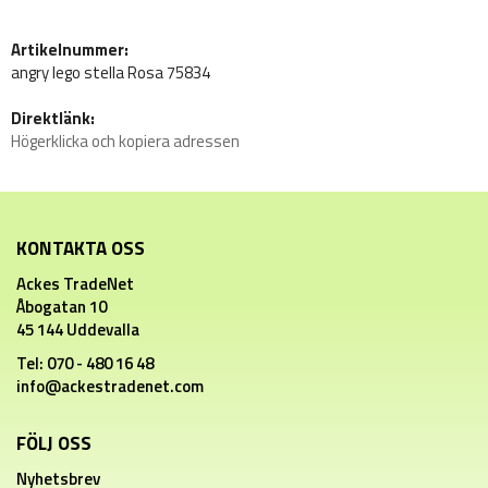
Artikelnummer:
angry lego stella Rosa 75834
Direktlänk:
Högerklicka och kopiera adressen
KONTAKTA OSS
Ackes TradeNet
Åbogatan 10
45 144 Uddevalla
Tel: 070 - 480 16 48
info@ackestradenet.com
FÖLJ OSS
Nyhetsbrev