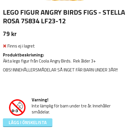
LEGO FIGUR ANGRY BIRDS FIGS - STELLA
ROSA 75834 LF23-12
79 kr
Finns ej i lagret
Produktbeskrivning:
Äkta lego figur från Coola Angry Birds. Rek ålder 3+
OBS! INNEHÅLLERSMÅDELAR SÅ INGET FÄR BARN UNDER 3ÅR!!
Varning!
Inte lämplig för barn under tre år. Innehåller
smådelar.
LÄGG I ÖNSKELISTA