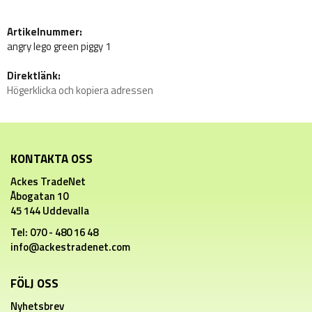
Artikelnummer:
angry lego green piggy 1
Direktlänk:
Högerklicka och kopiera adressen
KONTAKTA OSS
Ackes TradeNet
Åbogatan 10
45 144 Uddevalla
Tel: 070 - 480 16 48
info@ackestradenet.com
FÖLJ OSS
Nyhetsbrev