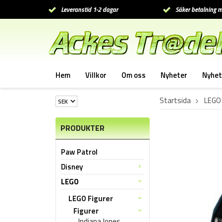
Leveranstid 1-2 dagar
Säker betalning m
Hem
Villkor
Om oss
Nyheter
Nyhet
Startsida
LEGO
PRODUKTER
Paw Patrol
Disney
LEGO
LEGO Figurer
Figurer
Indiana Jones