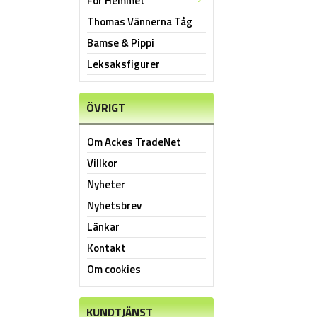
För Hemmet
Thomas Vännerna Tåg
Bamse & Pippi
Leksaksfigurer
ÖVRIGT
Om Ackes TradeNet
Villkor
Nyheter
Nyhetsbrev
Länkar
Kontakt
Om cookies
KUNDTJÄNST