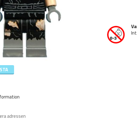
Va
Int
ISTA
sformation
iera adressen