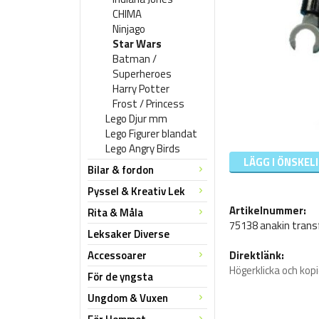
CHIMA
Ninjago
Star Wars
Batman /
Superheroes
Harry Potter
Frost / Princess
Lego Djur mm
Lego Figurer blandat
Lego Angry Birds
LÄGG I ÖNSKEL
Bilar & fordon
Pyssel & Kreativ Lek
Artikelnummer:
Rita & Måla
75138 anakin tran
Leksaker Diverse
Accessoarer
Direktlänk:
Högerklicka och kop
För de yngsta
Ungdom & Vuxen