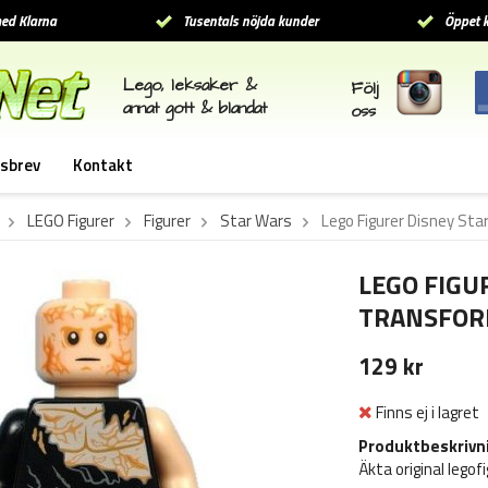
ed Klarna
Tusentals nöjda kunder
Öppet k
Lego, leksaker &
Följ
annat gott & blandat
oss
sbrev
Kontakt
LEGO Figurer
Figurer
Star Wars
Lego Figurer Disney St
LEGO FIGU
TRANSFOR
129 kr
Finns ej i lagret
Produktbeskrivn
Äkta original legof