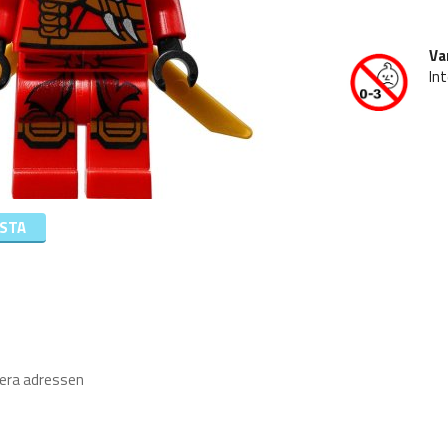
Va
Int
ISTA
iera adressen