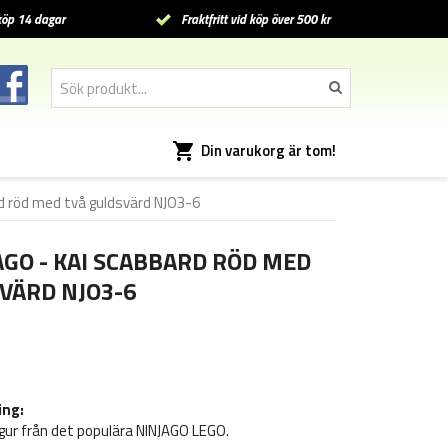
öp 14 dagar
Fraktfritt vid köp över 500 kr
Din varukorg är tom!
rd röd med två guldsvärd NJO3-6
AGO - KAI SCABBARD RÖD MED
VÄRD NJO3-6
ing:
figur från det populära NINJAGO LEGO.