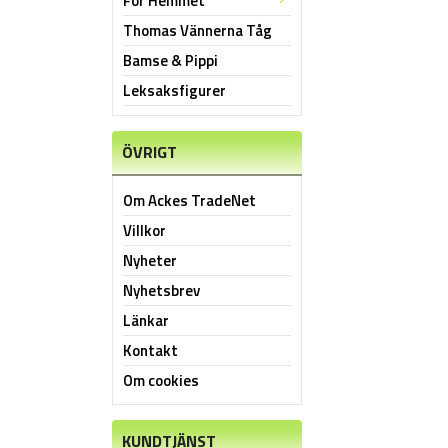
För Hemmet
Thomas Vännerna Tåg
Bamse & Pippi
Leksaksfigurer
ÖVRIGT
Om Ackes TradeNet
Villkor
Nyheter
Nyhetsbrev
Länkar
Kontakt
Om cookies
KUNDTJÄNST