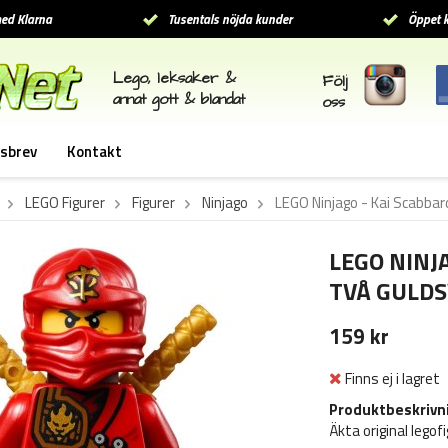
ed Klarna
Tusentals nöjda kunder
Öppet k
Lego, leksaker &
Följ
annat gott & blandat
oss
sbrev
Kontakt
LEGO Figurer
Figurer
Ninjago
LEGO Ninjago - Kai Scabba
LEGO NINJ
TVÅ GULDS
159 kr
Finns ej i lagret
Produktbeskrivn
Äkta original lego