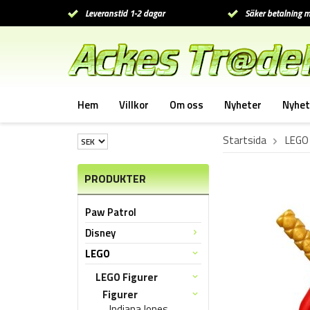
Leveranstid 1-2 dagar
Säker betalning m
Hem
Villkor
Om oss
Nyheter
Nyhet
Startsida
LEGO
PRODUKTER
Paw Patrol
Disney
LEGO
LEGO Figurer
Figurer
Indiana Jones