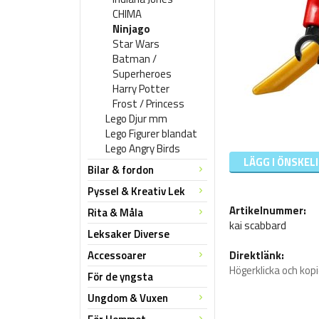
CHIMA
Ninjago
Star Wars
Batman /
Superheroes
Harry Potter
Frost / Princess
Lego Djur mm
Lego Figurer blandat
Lego Angry Birds
LÄGG I ÖNSKEL
Bilar & fordon
Pyssel & Kreativ Lek
Artikelnummer:
Rita & Måla
kai scabbard
Leksaker Diverse
Accessoarer
Direktlänk:
Högerklicka och kop
För de yngsta
Ungdom & Vuxen