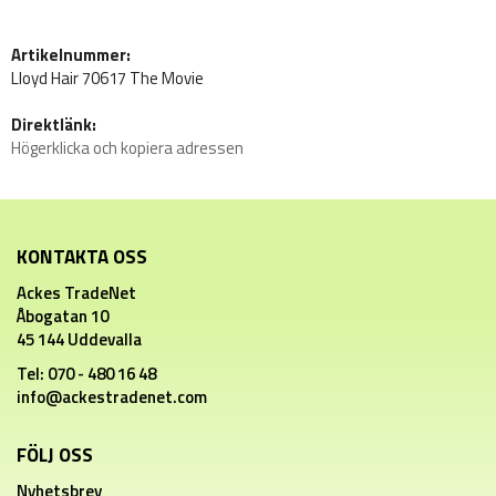
Artikelnummer:
Lloyd Hair 70617 The Movie
Direktlänk:
Högerklicka och kopiera adressen
KONTAKTA OSS
Ackes TradeNet
Åbogatan 10
45 144 Uddevalla
Tel: 070 - 480 16 48
info@ackestradenet.com
FÖLJ OSS
Nyhetsbrev