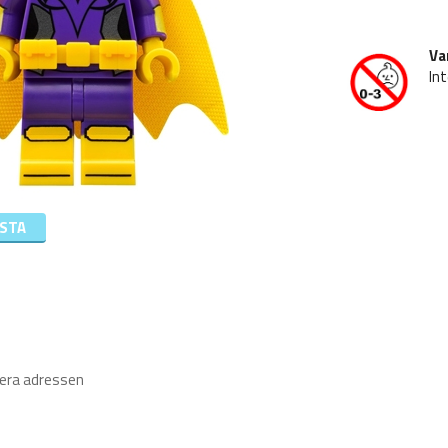
Va
Int
ISTA
iera adressen