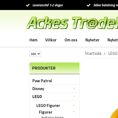
Leveranstid 1-2 dagar
Säker betalning m
Hem
Villkor
Om oss
Nyheter
Nyhet
Startsida
LEGO
PRODUKTER
Paw Patrol
Disney
LEGO
LEGO Figurer
Figurer
Indiana Jones