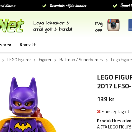
ed Klarna
Tusentals nöjda kunder
Öppet k
Lego, leksaker &
Följ
annat gott & blandat
oss
sbrev
Kontakt
LEGO Figurer
Figurer
Batman / Superheroes
Lego Figure
LEGO FIGU
2017 LF50-
139 kr
Finns ej i lagret
Produktbeskrivn
ÄKTA LEGO FIGUR! 