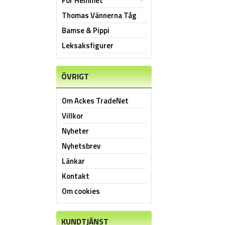
För Hemmet
Thomas Vännerna Tåg
Bamse & Pippi
Leksaksfigurer
ÖVRIGT
Om Ackes TradeNet
Villkor
Nyheter
Nyhetsbrev
Länkar
Kontakt
Om cookies
KUNDTJÄNST