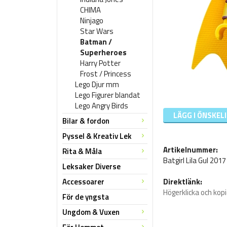
CHIMA
Ninjago
Star Wars
Batman /
Superheroes
Harry Potter
Frost / Princess
Lego Djur mm
Lego Figurer blandat
Lego Angry Birds
LÄGG I ÖNSKEL
Bilar & fordon
Pyssel & Kreativ Lek
Artikelnummer:
Rita & Måla
Batgirl Lila Gul 2017
Leksaker Diverse
Accessoarer
Direktlänk:
Högerklicka och kop
För de yngsta
Ungdom & Vuxen