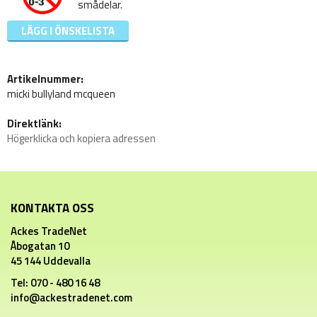
smådelar.
LÄGG I ÖNSKELISTA
Artikelnummer:
micki bullyland mcqueen
Direktlänk:
Högerklicka och kopiera adressen
KONTAKTA OSS
Ackes TradeNet
Åbogatan 10
45 144 Uddevalla
Tel: 070 - 480 16 48
info@ackestradenet.com