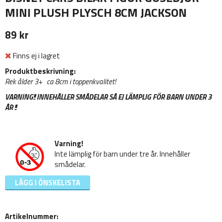
MINI PLUSH PLYSCH 8CM JACKSON
89 kr
Finns ej i lagret
Produktbeskrivning:
Rek ålder 3+ ca 8cm i toppenkvalitet!
VARNING!! INNEHÅLLER SMÅDELAR SÅ EJ LÄMPLIG FÖR BARN UNDER 3
ÅR !!
Varning!
Inte lämplig för barn under tre år. Innehåller
smådelar.
LÄGG I ÖNSKELISTA
Artikelnummer: