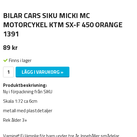
BILAR CARS SIKU MICKI MC
MOTORCYKEL KTM SX-F 450 ORANGE
1391
89 kr
Finns i lager
LÄGG I VARUKORG »
Produktbeskrivning:
Ny i förpackning från SIKU
Skala 1:72 ca 6cm
metall med plastdetaljer
Rek ålder 3+
Varning!! Ej lämplig för barn under tre år. Innehåller smådelar