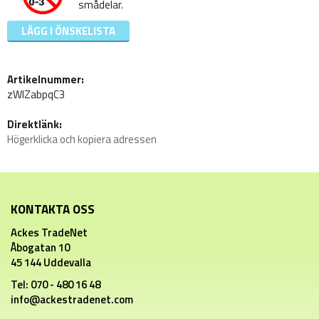
smådelar.
LÄGG I ÖNSKELISTA
Artikelnummer:
zWIZabpqC3
Direktlänk:
Högerklicka och kopiera adressen
KONTAKTA OSS
Ackes TradeNet
Åbogatan 10
45 144 Uddevalla
Tel: 070 - 480 16 48
info@ackestradenet.com