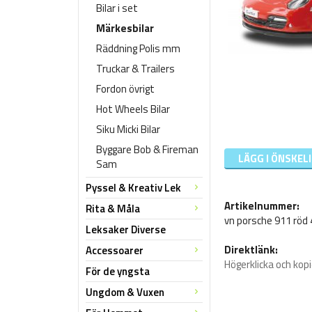
Bilar i set
Märkesbilar
Räddning Polis mm
Truckar & Trailers
Fordon övrigt
Hot Wheels Bilar
Siku Micki Bilar
Byggare Bob & Fireman
LÄGG I ÖNSKEL
Sam
Pyssel & Kreativ Lek
Artikelnummer:
Rita & Måla
vn porsche 911 röd
Leksaker Diverse
Direktlänk:
Accessoarer
Högerklicka och kop
För de yngsta
Ungdom & Vuxen