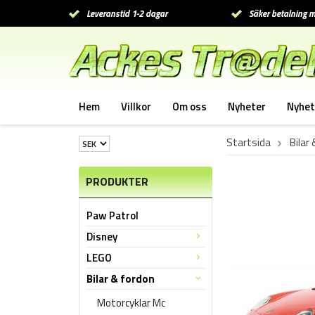
Leveranstid 1-2 dagar
Säker betalning m
Hem
Villkor
Om oss
Nyheter
Nyhet
Startsida
Bilar
PRODUKTER
Paw Patrol
Disney
LEGO
Bilar & fordon
Motorcyklar Mc