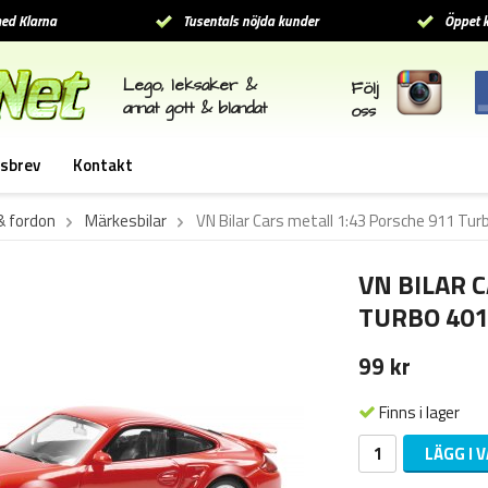
ed Klarna
Tusentals nöjda kunder
Öppet k
Lego, leksaker &
Följ
annat gott & blandat
oss
sbrev
Kontakt
 & fordon
Märkesbilar
VN Bilar Cars metall 1:43 Porsche 911 Tu
VN BILAR 
TURBO 401
99 kr
Finns i lager
LÄGG I 