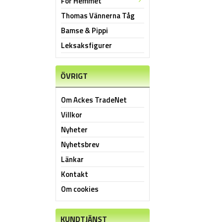
För Hemmet
Thomas Vännerna Tåg
Bamse & Pippi
Leksaksfigurer
ÖVRIGT
Om Ackes TradeNet
Villkor
Nyheter
Nyhetsbrev
Länkar
Kontakt
Om cookies
KUNDTJÄNST