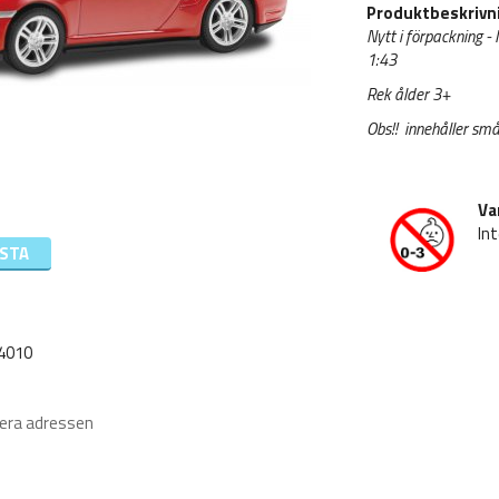
Produktbeskrivn
Nytt i förpackning -
1:43
Rek ålder 3+
Obs!! innehåller små
Va
Int
ISTA
 4010
iera adressen