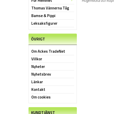
För Hemmet
Högerklicka och kop
Thomas Vännerna Tåg
Bamse & Pippi
Leksaksfigurer
ÖVRIGT
Om Ackes TradeNet
Villkor
Nyheter
Nyhetsbrev
Länkar
Kontakt
Om cookies
KUNDTJÄNST