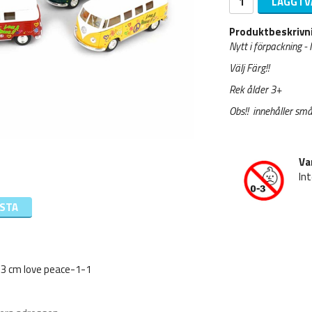
LÄGG I 
Produktbeskrivn
Nytt i förpackning 
Välj Färg!!
Rek ålder 3+
Obs!! innehåller små
Va
Int
ISTA
3 cm love peace-1-1