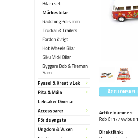
Bilar i set
Märkesbilar
Räddning Polis mm
Truckar & Trailers
Fordon övrigt
Hot Wheels Bilar
Siku Micki Bilar
Byggare Bob & Fireman
Sam
Pyssel & Kreativ Lek
LÄGG I ÖNSKEL
Rita & Måla
Leksaker Diverse
Accessoarer
Artikelnummer:
Rob 61177 vw bus 1
För de yngsta
Ungdom & Vuxen
Direktlänk: