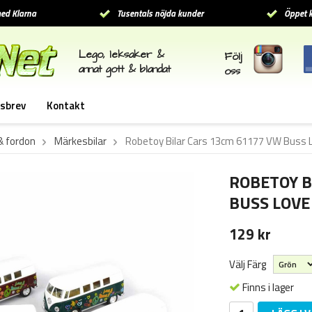
ed Klarna
Tusentals nöjda kunder
Öppet k
Lego, leksaker &
Följ
annat gott & blandat
oss
sbrev
Kontakt
 & fordon
Märkesbilar
Robetoy Bilar Cars 13cm 61177 VW Buss Lo
ROBETOY B
BUSS LOVE 
129 kr
Välj Färg
Finns i lager