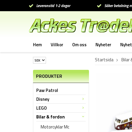
Leveranstid 1-2 dagar
Säker betalning m
Hem
Villkor
Om oss
Nyheter
Nyhet
Startsida
Bilar
PRODUKTER
Paw Patrol
Disney
LEGO
Bilar & fordon
Motorcyklar Mc