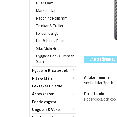
Bilar i set
Märkesbilar
Räddning Polis mm
Truckar & Trailers
Fordon övrigt
Hot Wheels Bilar
Siku Micki Bilar
Byggare Bob & Fireman
LÄGG I ÖNSKEL
Sam
Pyssel & Kreativ Lek
Artikelnummer:
Rita & Måla
simba bilar 3pack s
Leksaker Diverse
Direktlänk:
Accessoarer
Högerklicka och kop
För de yngsta
Ungdom & Vuxen