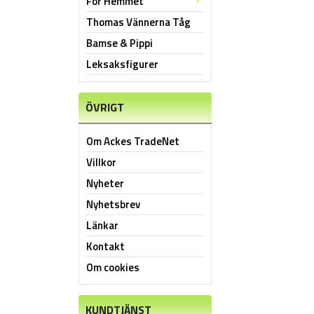
För Hemmet
Thomas Vännerna Tåg
Bamse & Pippi
Leksaksfigurer
ÖVRIGT
Om Ackes TradeNet
Villkor
Nyheter
Nyhetsbrev
Länkar
Kontakt
Om cookies
KUNDTJÄNST