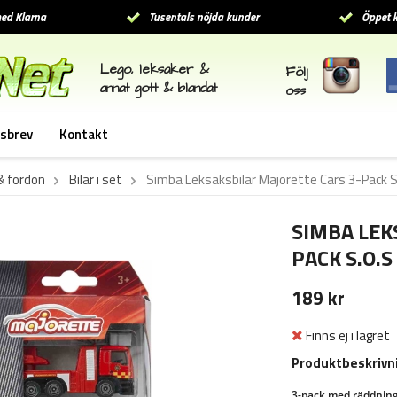
ed Klarna
Tusentals nöjda kunder
Öppet k
Lego, leksaker &
Följ
annat gott & blandat
oss
sbrev
Kontakt
 & fordon
Bilar i set
Simba Leksaksbilar Majorette Cars 3-Pack S.
SIMBA LEK
PACK S.O.S
189 kr
Finns ej i lagret
Produktbeskrivn
3-pack med räddnings