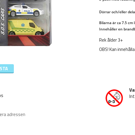
Bilarna är ca 7.5 cm l
Innehåller en brandb
Rek ålder 3+
OBS! Kan innehålla
ISTA
Va
os
Int
iera adressen