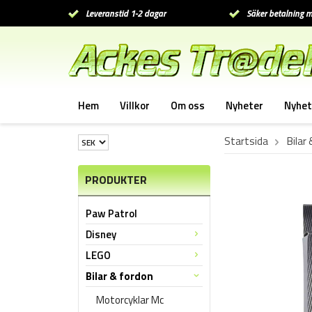
Leveranstid 1-2 dagar
Säker betalning m
Hem
Villkor
Om oss
Nyheter
Nyhet
Startsida
Bilar
PRODUKTER
Paw Patrol
Disney
LEGO
Bilar & fordon
Motorcyklar Mc