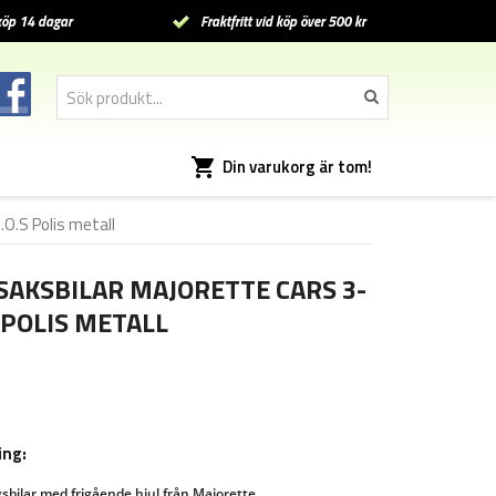
öp 14 dagar
Fraktfritt vid köp över 500 kr
Din varukorg är tom!
O.S Polis metall
SAKSBILAR MAJORETTE CARS 3-
 POLIS METALL
ing:
bilar med frigående hjul från Majorette. 
