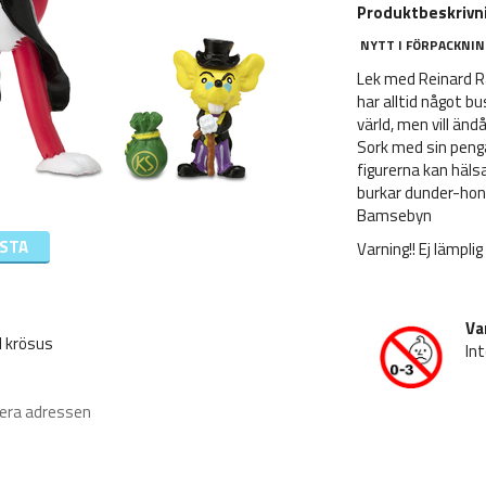
Produktbeskrivn
NYTT I FÖRPACKNIN
Lek med Reinard R
har alltid något b
värld, men vill änd
Sork med sin peng
figurerna kan hälsa
burkar dunder-honu
Bamsebyn
ISTA
Varning!! Ej lämpli
Va
d krösus
Int
iera adressen