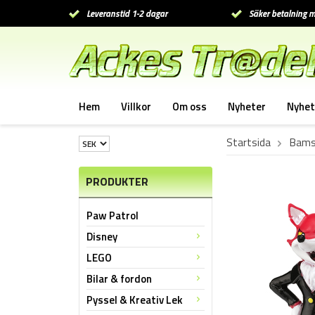
Leveranstid 1-2 dagar
Säker betalning m
Hem
Villkor
Om oss
Nyheter
Nyhet
Startsida
Bamse
PRODUKTER
Paw Patrol
Disney
LEGO
Bilar & fordon
Pyssel & Kreativ Lek