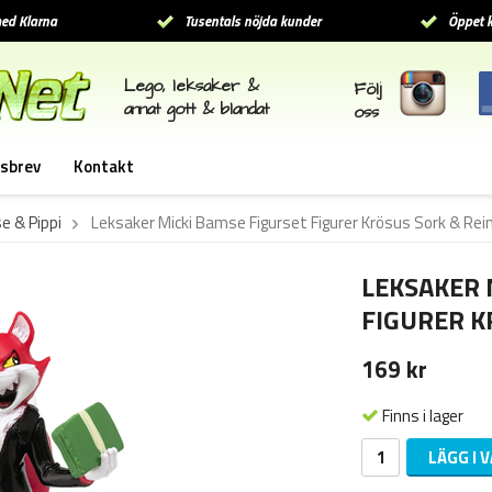
ed Klarna
Tusentals nöjda kunder
Öppet k
Lego, leksaker &
Följ
annat gott & blandat
oss
sbrev
Kontakt
 & Pippi
Leksaker Micki Bamse Figurset Figurer Krösus Sork & Rei
LEKSAKER 
FIGURER K
169 kr
Finns i lager
LÄGG I 