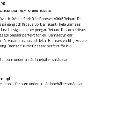
ing:
G. 3CM SAMT 9CM STORA FIGURER.
äv och Krösus Sork från Bamses värld! Reinard Räv
us på gång och Krösus Sork är rikast i hela Bamses
å lura till sig ännu mer pengar. Reinard Räv och Krösus
asäck passar perfekt för lek i Bamsebyn där
 på i varandras hus och leka i Bamses värld igtvis tre
ng. Bamse figurset passar perfekt för lek i
g för barn under tre år. Innehåller smådelar
rning!
e lämplig för barn under tre år. Innehåller smådelar.