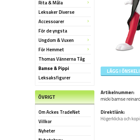
Rita & Måla
Leksaker Diverse
Accessoarer
För de yngsta
Ungdom & Vuxen
För Hemmet
Thomas Vännerna Tåg
Bamse & Pippi
LÄGG I ÖNSKEL
Leksaksfigurer
Artikelnummer:
ÖVRIGT
micki bamse reinar
Om Ackes TradeNet
Direktlänk:
Högerklicka och kop
Villkor
Nyheter