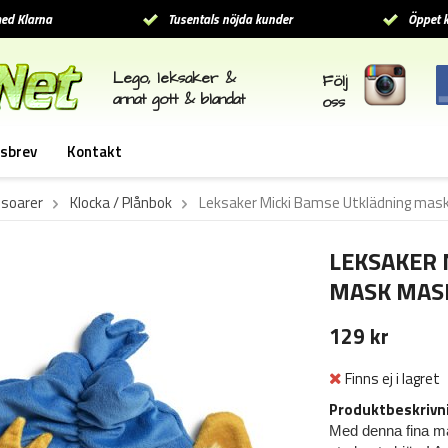
ed Klarna
Tusentals nöjda kunder
Öppet k
Lego, leksaker &
Följ
annat gott & blandat
oss
sbrev
Kontakt
soarer
Klocka / Plånbok
Leksaker Micki Bamse Utklädning ma
LEKSAKER 
MASK MAS
129 kr
Finns ej i lagret
Produktbeskrivn
Med denna fina ma