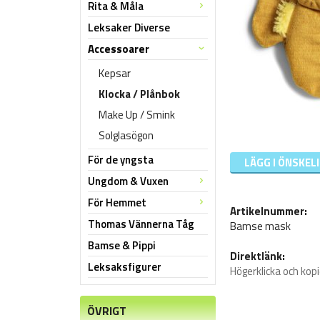
Rita & Måla
Leksaker Diverse
Accessoarer
Kepsar
Klocka / Plånbok
Make Up / Smink
Solglasögon
För de yngsta
LÄGG I ÖNSKEL
Ungdom & Vuxen
För Hemmet
Artikelnummer:
Thomas Vännerna Tåg
Bamse mask
Bamse & Pippi
Direktlänk:
Leksaksfigurer
Högerklicka och kop
ÖVRIGT