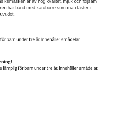
nsiksmasken är av hög kvalitet, mjuk och följsam
sken har band med kardborre som man fäster i
uvudet.
g för barn under tre år. Innehåller smådelar
rning!
e lämplig för barn under tre år. Innehåller smådelar.