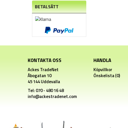
BETALSÄTT
KONTAKTA OSS
HANDLA
Ackes TradeNet
Köpvillkor
Åbogatan 10
Önskelista (0)
45 144 Uddevalla
Tel: 070 - 480 16 48
info@ackestradenet.com