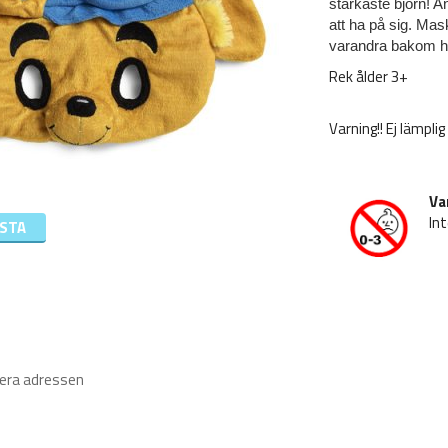
starkaste björn! A
att ha på sig. Ma
varandra bakom h
Rek ålder 3+
Varning!! Ej lämpli
Va
Int
ISTA
iera adressen