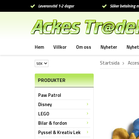
Leveranstid 1-2 dagar
Säker betalning m
Hem
Villkor
Om oss
Nyheter
Nyhet
Startsida
Acces
PRODUKTER
Paw Patrol
Disney
LEGO
Bilar & fordon
Pyssel & Kreativ Lek